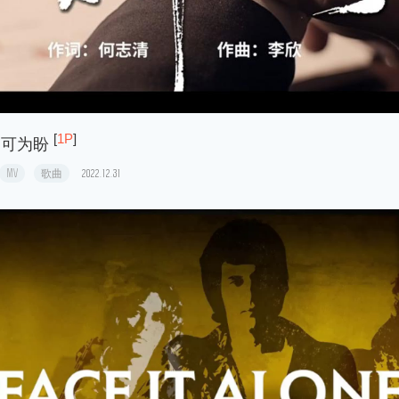
[
1P
]
皆可为盼
MV
歌曲
2022.12.31