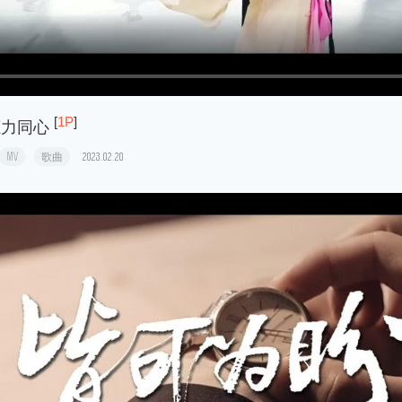
[
1P
]
鹿力同心
MV
歌曲
2023.02.20