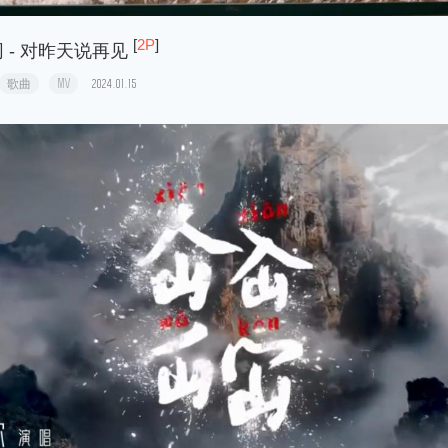
[
2P
]
网 - 对昨天说再见
歌曲
MV
2024.01.15