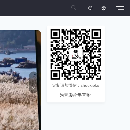



定制请加微信：shouxieke
淘宝店铺“手写客”