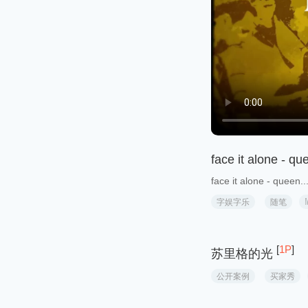
face it alone - qu
face it alone - queen..
字娱字乐
随笔