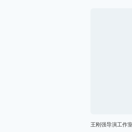
[
1P
]
弋阳霞客行
公开案例
买家秀