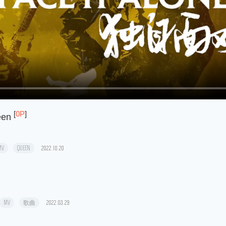
[
0P
]
een
.
MV
QUEEN
2022.10.20