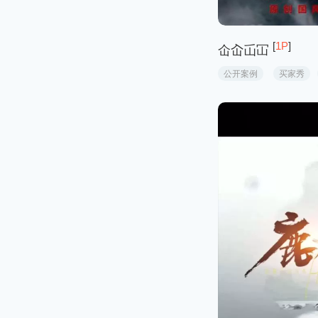
[
1P
]
仚屳屲冚
公开案例
买家秀