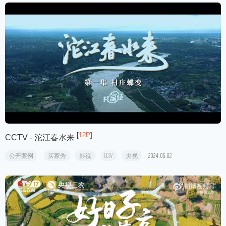
[
12P
]
CCTV - 沱江春水来
公开案例
买家秀
影视
CCTV
央视
2024.06.02