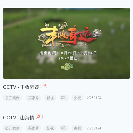
[
3P
]
CCTV - 乡村竞技场
公开案例
买家秀
影视
CCTV
央视
2023.11.10
[
3P
]
CCTV - 开渔啦