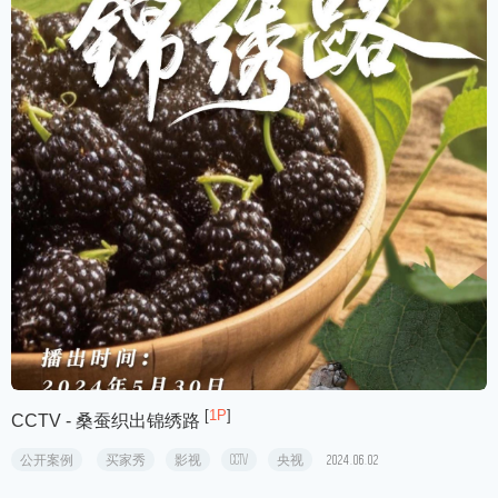
[
1P
]
CCTV - 桑蚕织出锦绣路
公开案例
买家秀
影视
CCTV
央视
2024.06.02