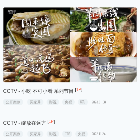
公开案例
买家秀
影视
CCTV
央视
2023.09.18
[
2P
]
CCTV - 丰收奇迹
公开案例
买家秀
影视
CCTV
央视
2023.08.23