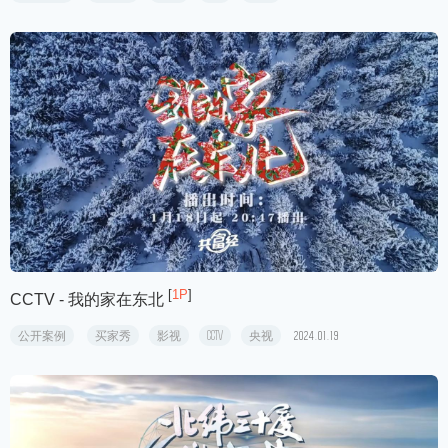
[
1P
]
CCTV - 我的家在东北
公开案例
买家秀
影视
CCTV
央视
2024.01.19