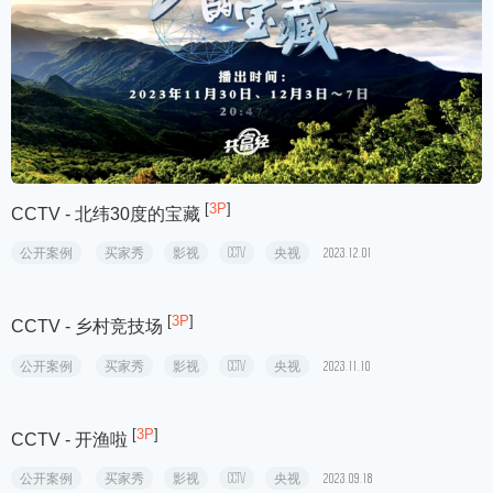
[
3P
]
CCTV - 北纬30度的宝藏
公开案例
买家秀
影视
CCTV
央视
2023.12.01