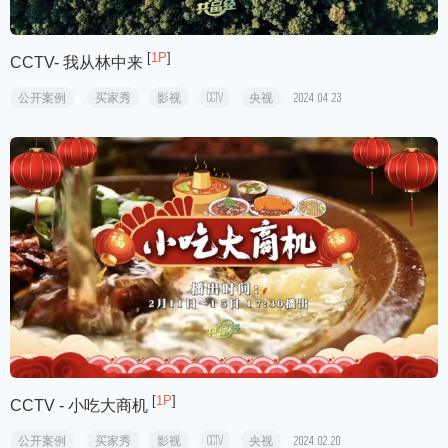
[
1P
]
CCTV- 我从林中来
公开案例
买家秀
影视
CCTV
央视
2024.04.23
[
1P
]
CCTV - 小吃大商机
公开案例
买家秀
影视
CCTV
央视
2024.02.20