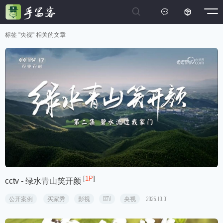



标签 "央视" 相关的文章
[
1P
]
cctv - 绿水青山笑开颜
公开案例
买家秀
影视
CCTV
央视
2025.10.01