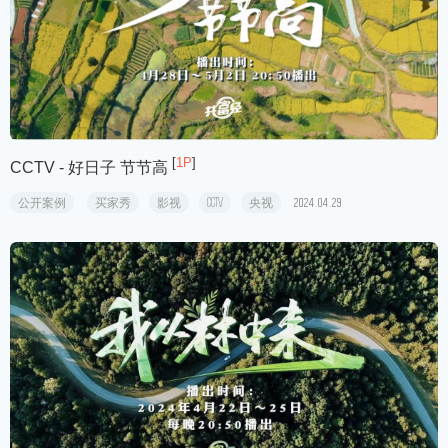
[
1P
]
CCTV - 好日子 节节高
公开案例
买家秀
影视
CCTV
央视
2024.04.29