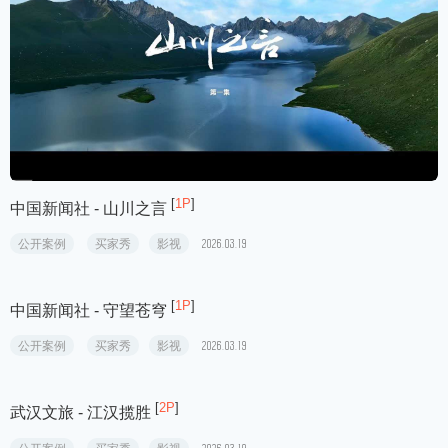
[
1P
]
中国新闻社 - 山川之言
公开案例
买家秀
影视
2026.03.19