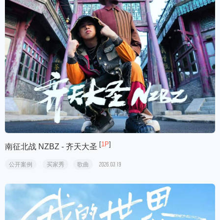
[
1P
]
南征北战 NZBZ - 齐天大圣
公开案例
买家秀
歌曲
2026.03.19