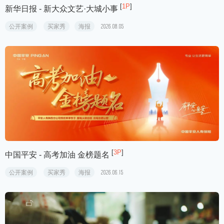
[
1P
]
新华日报 - 新大众文艺·大城小事
公开案例
买家秀
海报
2026.08.05
[
3P
]
中国平安 - 高考加油 金榜题名
公开案例
买家秀
海报
2026.06.15