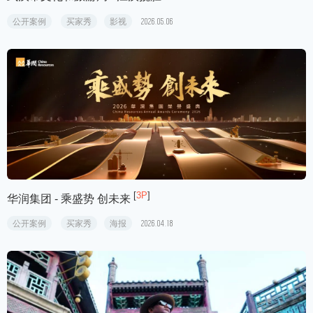
公开案例
买家秀
影视
2026.05.06
[
3P
]
华润集团 - 乘盛势 创未来
公开案例
买家秀
海报
2026.04.18