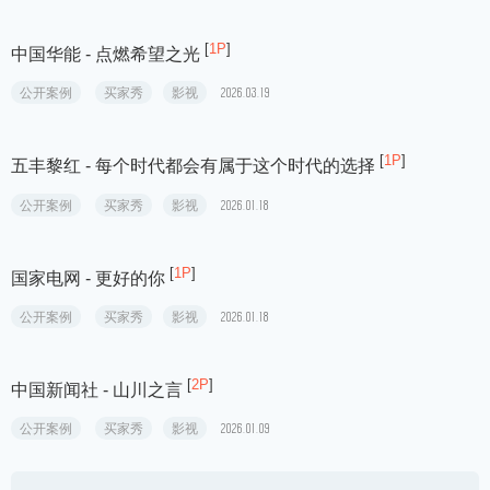
[
1P
]
联想中国 - 新质战力 天禧AI 一体多端大决战
公开案例
买家秀
海报
2026.03.19
[
1P
]
人民粤频 - 黄河流清阿坝州