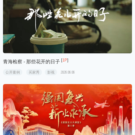
[
1P
]
青海检察 - 那些花开的日子
公开案例
买家秀
影视
2026.06.06