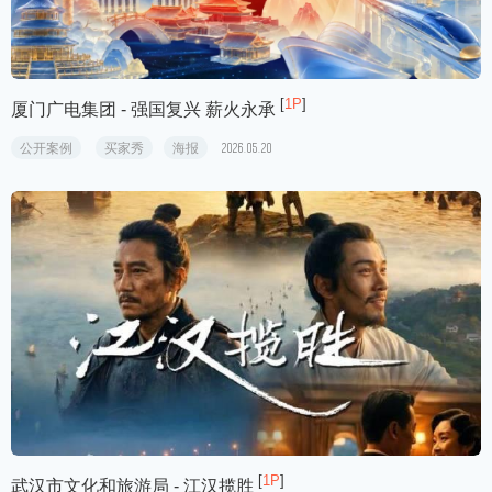
[
1P
]
厦门广电集团 - 强国复兴 薪火永承
公开案例
买家秀
海报
2026.05.20
[
1P
]
武汉市文化和旅游局 - 江汉揽胜