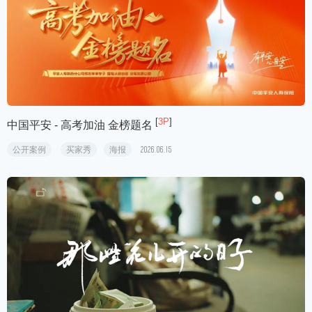
[
3P
]
中国平安 - 高考加油 金榜题名
公开案例
买家秀
海报
2026.06.15