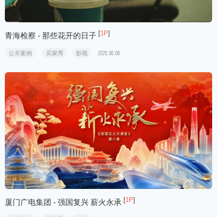
[
1P
]
青海检察 - 那些花开的日子
公开案例
买家秀
影视
2026.06.06
[
1P
]
厦门广电集团 - 强国复兴 薪火永承