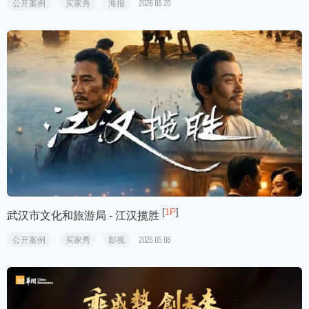
公开案例
买家秀
海报
2026.05.20
[
1P
]
武汉市文化和旅游局 - 江汉揽胜
公开案例
买家秀
影视
2026.05.06