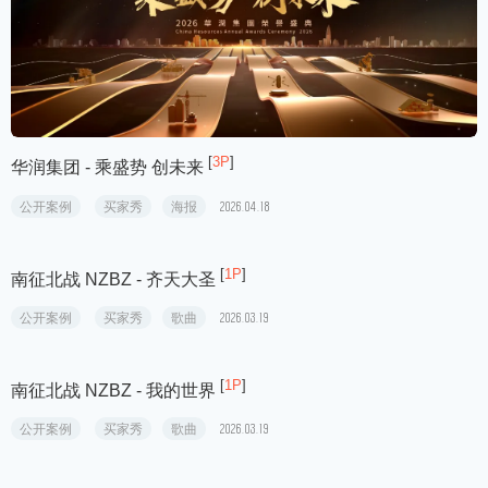
[
3P
]
华润集团 - 乘盛势 创未来
公开案例
买家秀
海报
2026.04.18