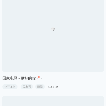
[
1P
]
人民粤频 - 黄河流清阿坝州
公开案例
买家秀
影视
2026.03.19
西安市荆门商会、荆楚理工学院陕西校友会、掇刀石中学西
[
1P
]
北校友会 - 聚荆楚 联三秦
公开案例
买家秀
影视
2026.03.19
[
1P
]
中国水利水电第四工程局 - 时间的答案
公开案例
买家秀
海报
2026.03.19
[
1P
]
中国华能 - 点燃希望之光
公开案例
买家秀
影视
2026.03.19