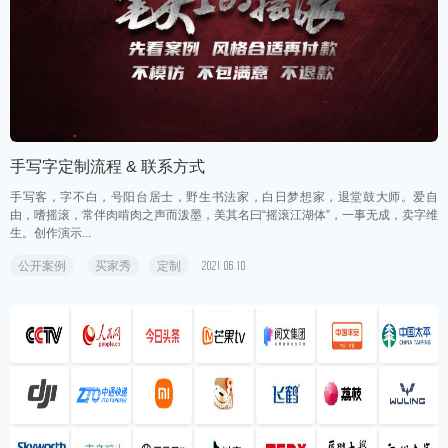
手写字定制流程 & 联系方式
手写客，字不白，号阳台居士，野生书法家，白日梦想家，退堂鼓大师。爱自
由，嗜摇滚，常伴肉啃肉之声而泼墨，美其名曰“摇滚江湖体”，一事无成，卖字维
生。创作演示...
公开案例
买家秀
定制
2021.06.10