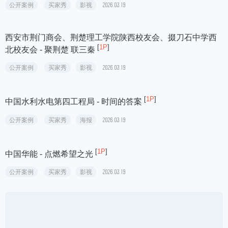
[
1P
]
南征北战 NZBZ - 我的世界
公开案例
买家秀
歌曲
2026.03.19