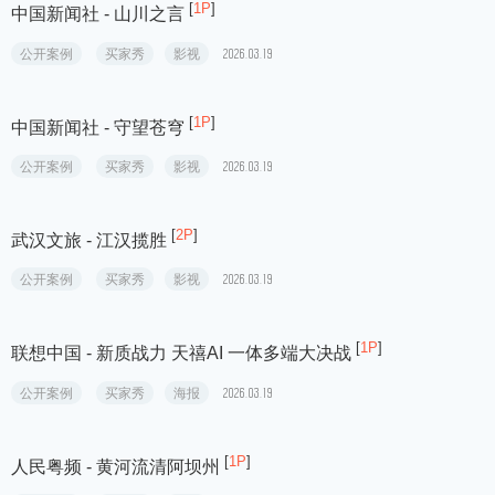
[
1P
]
南征北战 NZBZ - 齐天大圣
公开案例
买家秀
歌曲
2026.03.19