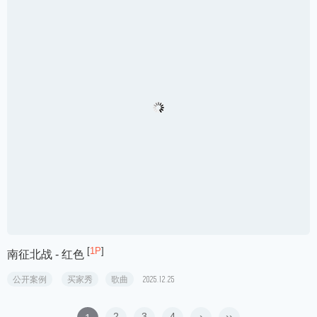
[
1P
]
南征北战 - 红色
公开案例
买家秀
歌曲
2025.12.25
2
3
4
›
››
1