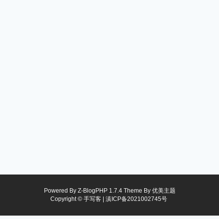
Powered By
Z-BlogPHP 1.7.4
Theme By
优美主题
Copyright © 手写客 |
滇ICP备2021002745号