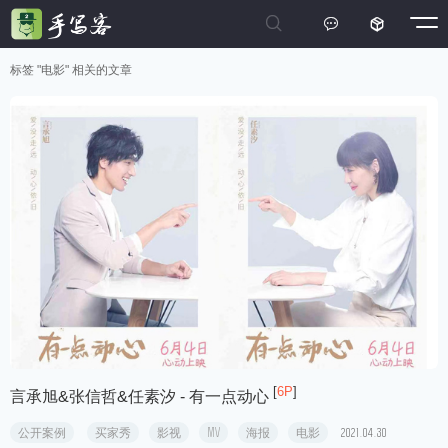



标签 "电影" 相关的文章
[
6P
]
言承旭&张信哲&任素汐 - 有一点动心
公开案例
买家秀
影视
MV
海报
电影
2021.04.30