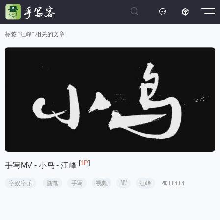



标签 "汪峰" 相关的文章
[
1P
]
手写MV - 小鸟 - 汪峰
字娱字乐
随笔
手写
视频
MV
汪峰
2021.04.04