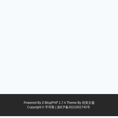
Powered By
Z-BlogPHP 1.7.4
Theme By
优美主题
Copyright © 手写客 |
滇ICP备2021002745号