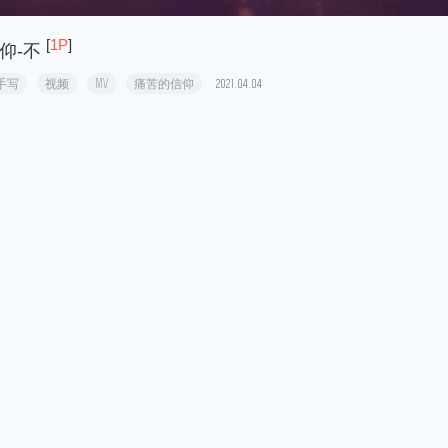
[
1P
]
仰-不
手写
视频
MV
痛苦的信仰
2021.04.04