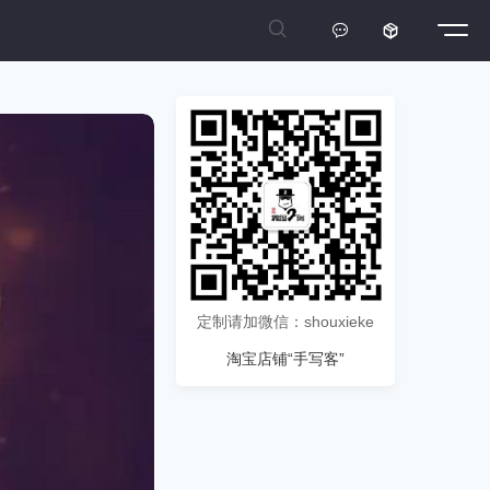



定制请加微信：shouxieke
淘宝店铺“手写客”