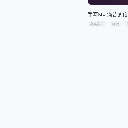
手写MV-痛苦的信
字娱字乐
随笔