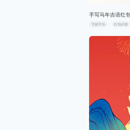
手写马年吉语红
字娱字乐
红包封面