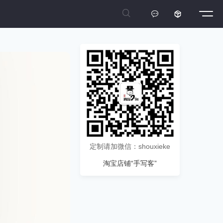



定制请加微信：shouxieke
淘宝店铺“手写客”