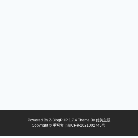
Powered By
Z-BlogPHP 1.7.4
Theme By
优美主题
Copyright © 手写客 |
滇ICP备2021002745号