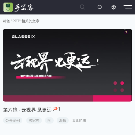



标签 "PPT" 相关的文章
[
2P
]
第六镜 - 云视界 见更远
公开案例
买家秀
PPT
海报
2021.04.01