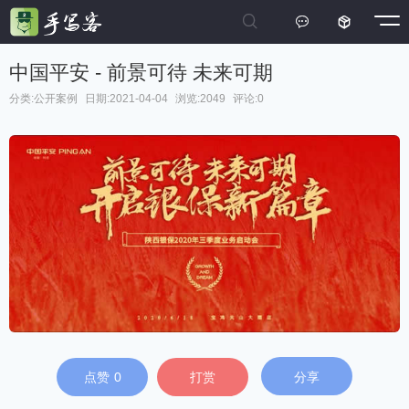



中国平安 - 前景可待 未来可期
分类:
公开案例
日期:2021-04-04
浏览:2049
评论:0
点赞
0
打赏
分享