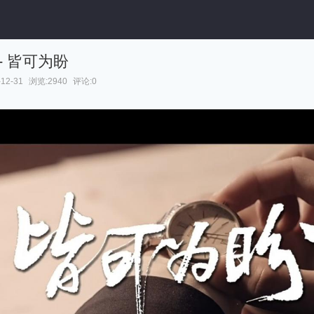
- 皆可为盼
12-31
浏览:2940
评论:0