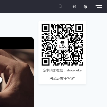



定制请加微信：shouxieke
淘宝店铺“手写客”