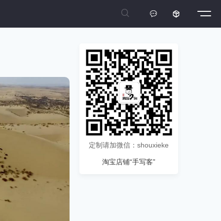



定制请加微信：shouxieke
淘宝店铺“手写客”