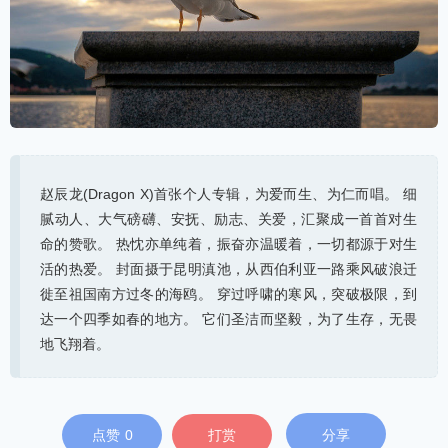
赵辰龙(Dragon X)首张个人专辑，为爱而生、为仁而唱。 细
腻动人、大气磅礴、安抚、励志、关爱，汇聚成一首首对生
命的赞歌。 热忱亦单纯着，振奋亦温暖着，一切都源于对生
活的热爱。 封面摄于昆明滇池，从西伯利亚一路乘风破浪迁
徙至祖国南方过冬的海鸥。 穿过呼啸的寒风，突破极限，到
达一个四季如春的地方。 它们圣洁而坚毅，为了生存，无畏
地飞翔着。
点赞
0
打赏
分享