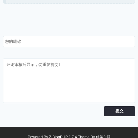
Powered By
Z-BlogPHP 1.7.4
Theme By
优美主题