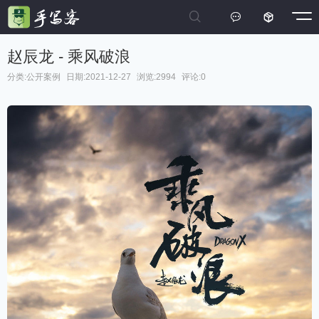



赵辰龙 - 乘风破浪
分类:
公开案例
日期:2021-12-27
浏览:2994
评论:0