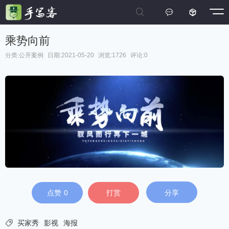



乘势向前
分类:
公开案例
日期:2021-05-20
浏览:1726
评论:0
点赞
0
打赏
分享

买家秀
影视
海报