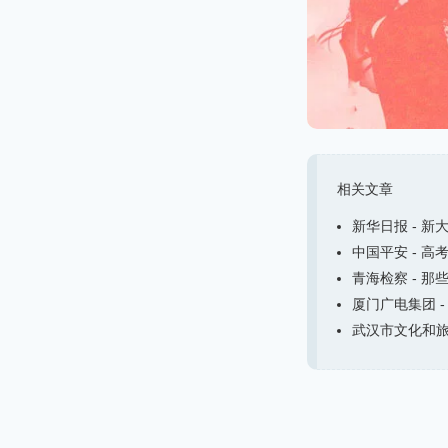
相关文章
新华日报 - 新
中国平安 - 高
青海检察 - 那
厦门广电集团 -
武汉市文化和旅