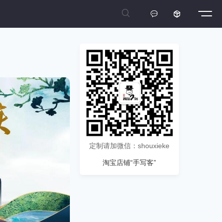



定制请加微信：shouxieke
淘宝店铺“手写客”