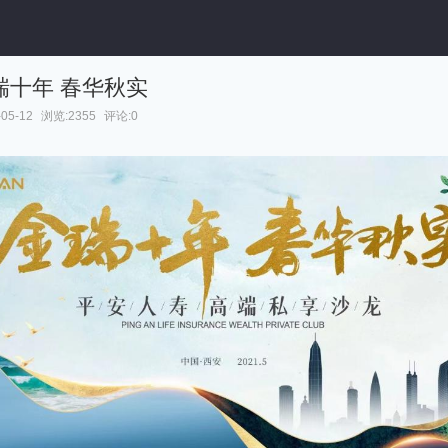
金瑞十年 春华秋实
05-12
浏览:2355
评论:0