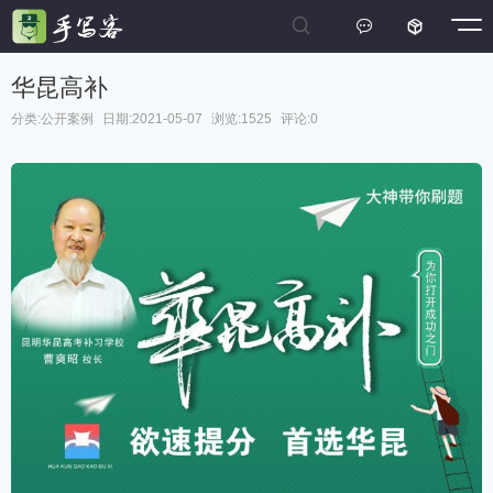



华昆高补
分类:
公开案例
日期:2021-05-07
浏览:1525
评论:0