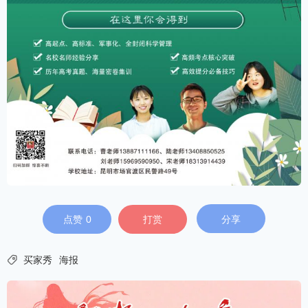
点赞
0
打赏
分享

买家秀
海报