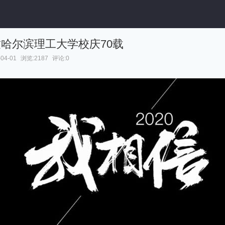
-致哈尔滨理工大学校庆70载
04-01
浏览:2187
评论:0