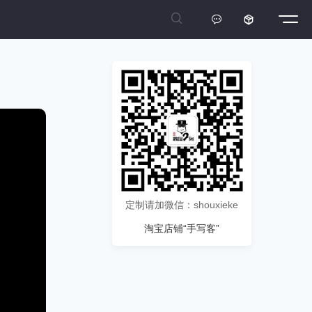



定制请加微信：shouxieke
淘宝店铺“手写客”