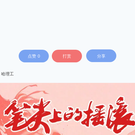
点赞
0
打赏
分享
哈理工