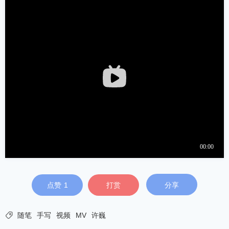
点赞
1
打赏
分享

随笔
手写
视频
MV
许巍