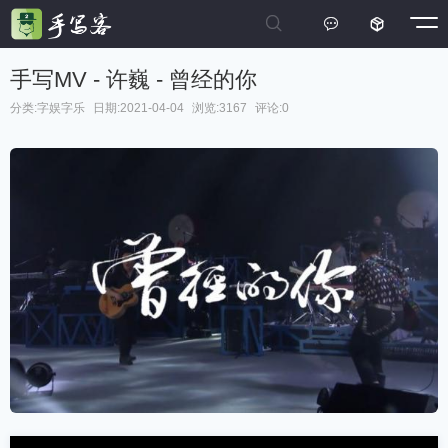



手写MV - 许巍 - 曾经的你
分类:
字娱字乐
日期:2021-04-04
浏览:3167
评论:0