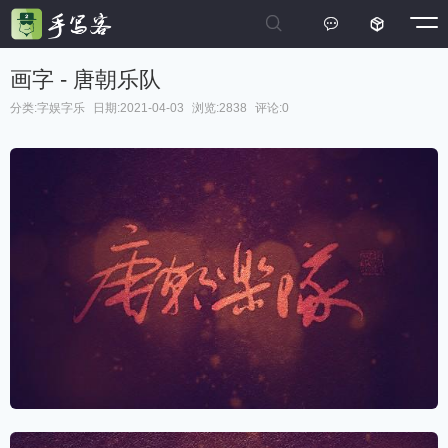



画字 - 唐朝乐队
分类:
字娱字乐
日期:2021-04-03
浏览:2838
评论:0