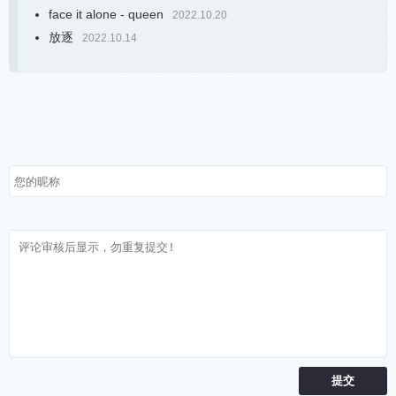
face it alone - queen
2022.10.20
放逐
2022.10.14