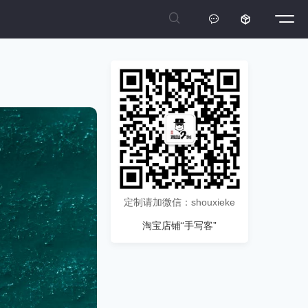



定制请加微信：shouxieke
淘宝店铺“手写客”