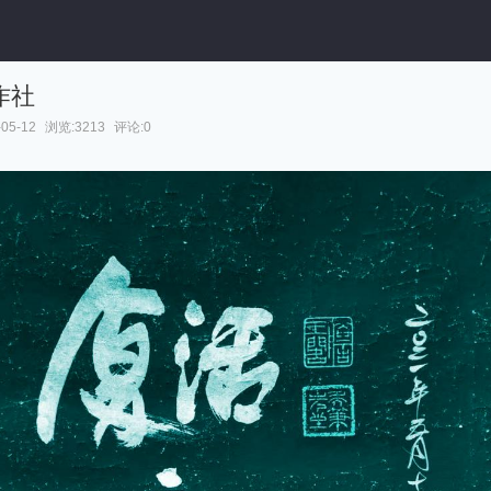
作社
05-12
浏览:3213
评论:0