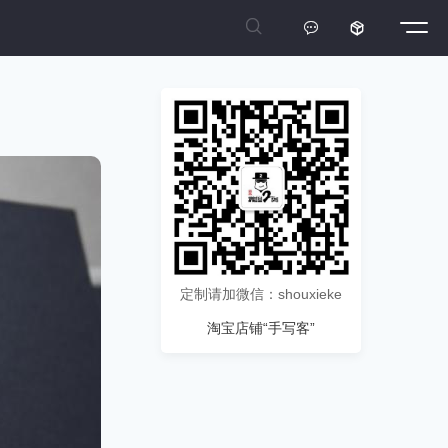



定制请加微信：shouxieke
淘宝店铺“手写客”