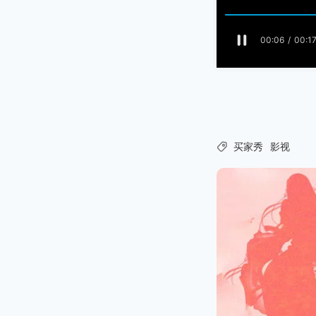

买家秀
影视