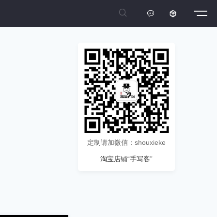



定制请加微信：shouxieke
淘宝店铺“手写客”