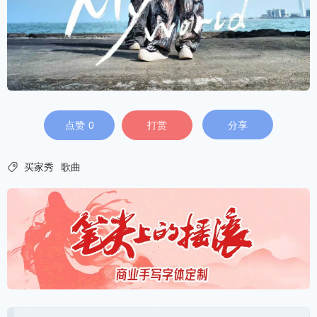
点赞
0
打赏
分享

买家秀
歌曲