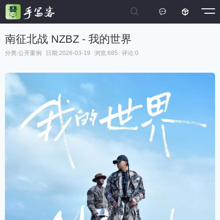



南征北战 NZBZ - 我的世界
分类:
公开案例
日期:2026-03-19
浏览:685
评论:0