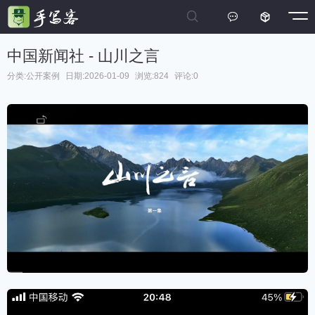



中国新闻社 - 山川之言
分类:
公开案例
日期:2026-01-09
浏览:824
评论:0