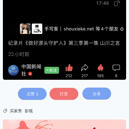
点赞
1
打赏
分享

买家秀
影视