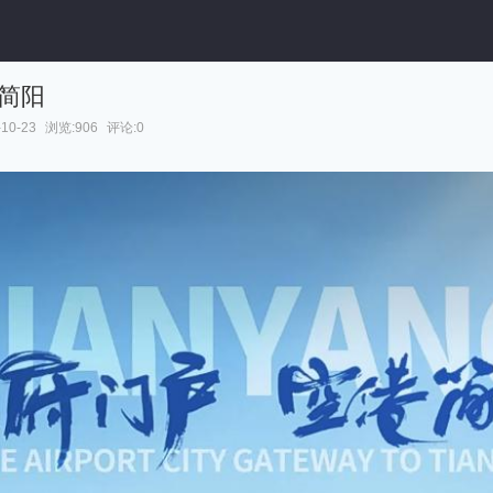
港简阳
10-23
浏览:906
评论:0