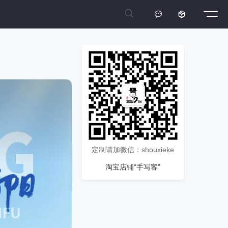



定制请加微信：shouxieke
淘宝店铺“手写客”