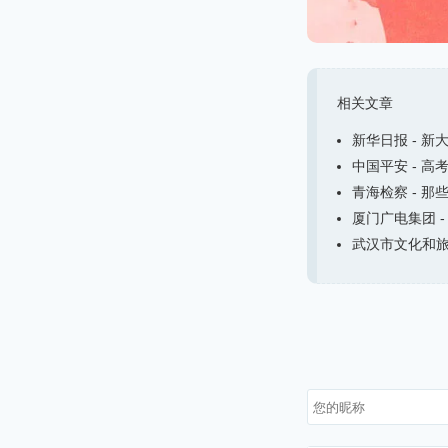
相关文章
新华日报 - 新
中国平安 - 高
青海检察 - 那
厦门广电集团 -
武汉市文化和旅