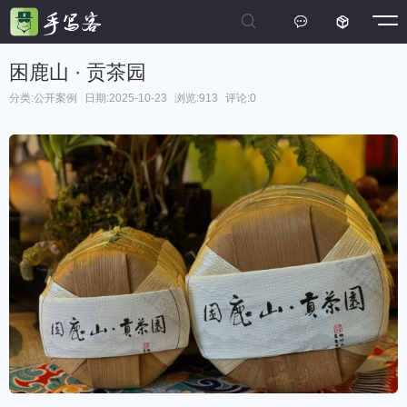



困鹿山 · 贡茶园
分类:
公开案例
日期:2025-10-23
浏览:913
评论:0