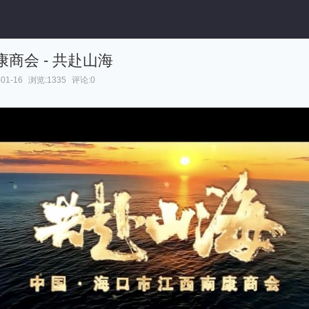
商会 - 共赴山海
01-16
浏览:1335
评论:0