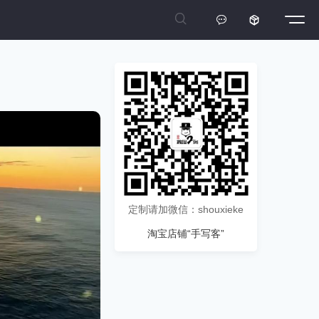



定制请加微信：shouxieke
淘宝店铺“手写客”