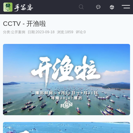



CCTV - 开渔啦
分类:
公开案例
日期:2023-09-18
浏览:1859
评论:0