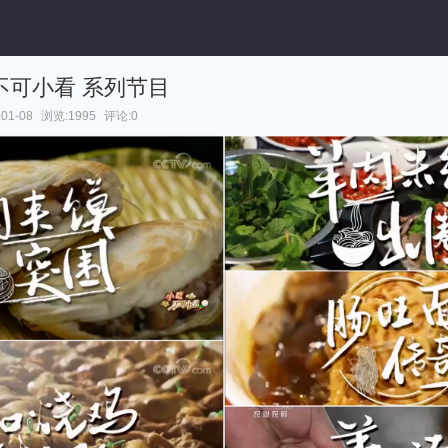
吃 不可小看 系列节目
01-08
浏览:1995
评论:0