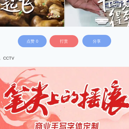
点赞
0
打赏
分享
视
CCTV