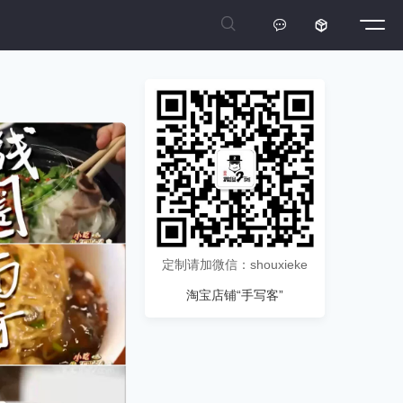



定制请加微信：shouxieke
淘宝店铺“手写客”