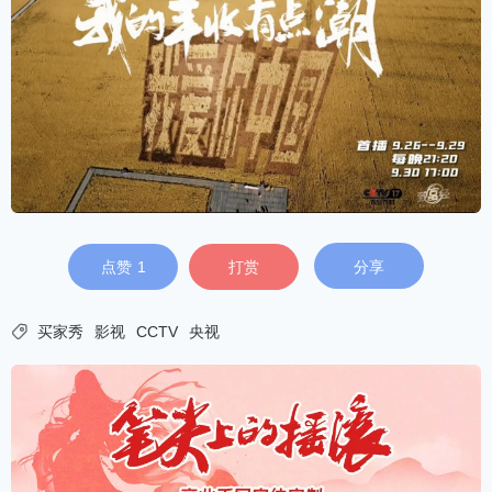
点赞
1
打赏
分享

买家秀
影视
CCTV
央视