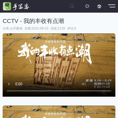



CCTV - 我的丰收有点潮
分类:
公开案例
日期:2022-09-23
浏览:2129
评论:0