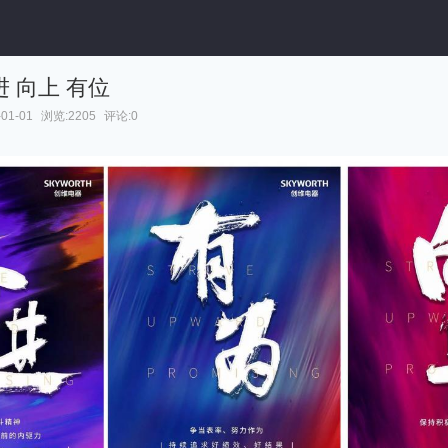
进 向上 有位
01-01
浏览:2205
评论:0