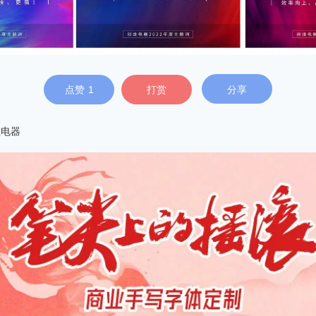
点赞
1
打赏
分享
维电器