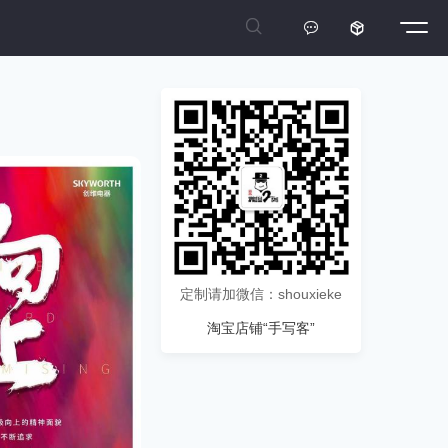



定制请加微信：shouxieke
淘宝店铺“手写客”